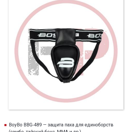
BoyBo BBG‑489 — защита паха для единоборств
(самбо, тайский бокс, ММА и др.).