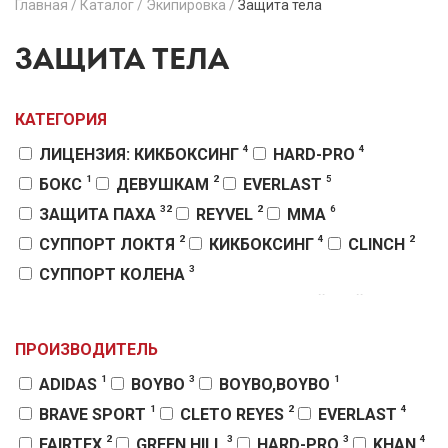
Главная
/
Каталог
/
Экипировка
/
Защита тела
ЗАЩИТА ТЕЛА
КАТЕГОРИЯ
4
4
ЛИЦЕНЗИЯ: КИКБОКСИНГ
HARD-PRO
1
2
5
БОКС
ДЕВУШКАМ
EVERLAST
32
2
6
ЗАЩИТА ПАХА
REYVEL
MMA
2
4
2
СУППОРТ ЛОКТЯ
КИКБОКСИНГ
CLINCH
3
СУППОРТ КОЛЕНА
7
7
ЗАЩИТА ГРУДИ ЖЕНСКАЯ
МУАЙ-ТАЙ
4
2
GREEN HILL
ФУТЫ И ЩИТКИ
ПРОИЗВОДИТЕЛЬ
5
3
НАЛОКОТНИКИ
РУКОПАШНЫЙ БОЙ
1
3
1
ADIDAS
BOYBO
BOYBO,BOYBO
2
3
FAIRTEX
АРМЕЙСКИЙ РУКОПАШНЫЙ БОЙ
1
2
4
BRAVE SPORT
CLETO REYES
EVERLAST
3
11
TWINS SPECIAL
ЗАЩИТА ПРЕДПЛЕЧЬЯ
2
3
3
4
FAIRTEX
GREEN HILL
HARD-PRO
KHAN