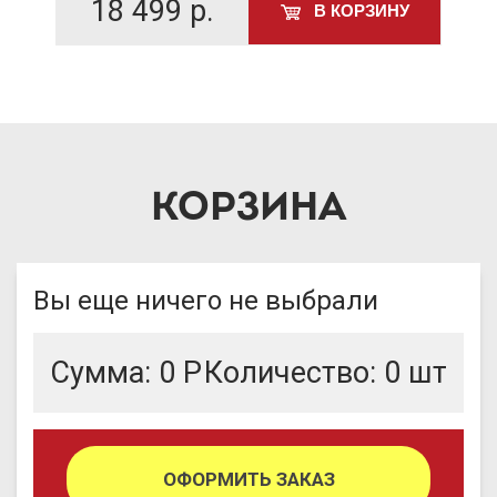
18 499
р.
У
В КОРЗИНУ
КОРЗИНА
Вы еще ничего не выбрали
Сумма:
0
Р
Количество:
0
шт
ОФОРМИТЬ ЗАКАЗ