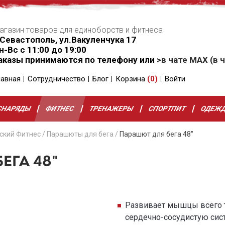
агазин товаров для единоборств и фитнеса
.Севастополь, ул.Вакуленчука 17
н-Вс с 11:00 до 19:00
аказы принимаются по телефону или
>в чате MAX (в ч
лавная
Сотрудничество
Блог
Корзина
(
0
)
Войти
СНАРЯДЫ
ФИТНЕС
ТРЕНАЖЕРЫ
СПОРТПИТ
ОДЕЖ
ский Фитнес
/
Парашюты для бега
/
Парашют для бега 48"
ЕГА 48"
Развивает мышцы всего т
сердечно-сосудистую си