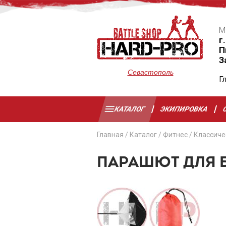
М
г
П
З
Севастополь
Г
КАТАЛОГ
ЭКИПИРОВКА
Главная
/
Каталог
/
Фитнес
/
Классиче
ПАРАШЮТ ДЛЯ Б