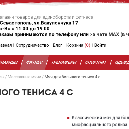
агазин товаров для единоборств и фитнеса
.Севастополь, ул.Вакуленчука 17
н-Вс с 11:00 до 19:00
аказы принимаются по телефону или
>в чате MAX (в ч
лавная
Сотрудничество
Блог
Корзина
(
0
)
Войти
СНАРЯДЫ
ФИТНЕС
ТРЕНАЖЕРЫ
СПОРТПИТ
ОДЕЖ
ры
/
Массажные мячи
/
Мяч для большого тениса 4 с
ОГО ТЕНИСА 4 С
Классический мяч для бол
миофасциального релиза.