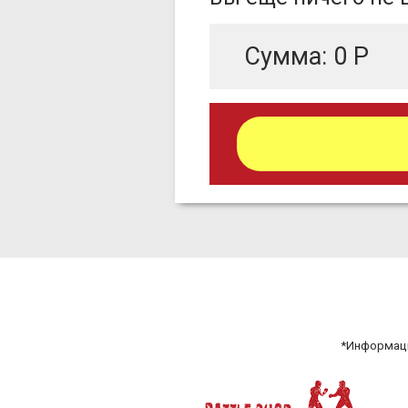
Сумма:
0
Р
*Информаци