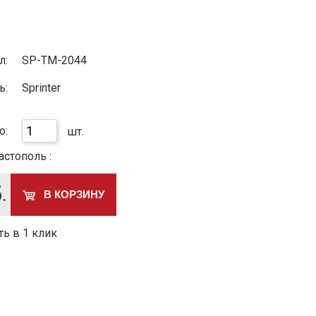
л:
SP-TM-2044
ь:
Sprinter
о:
шт.
астополь :
.
В КОРЗИНУ
ть в 1 клик