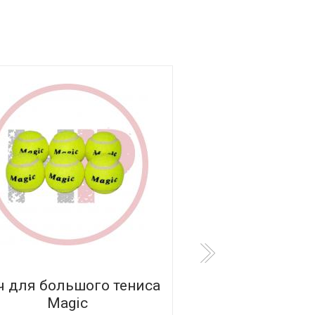
 для большого тениса
Мяч массажный
Magiс
d=9 с