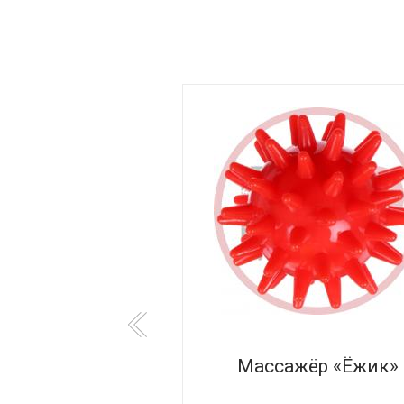
сажный ESPADO
Массажёр «Ёжик»
ES3303