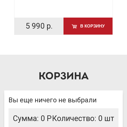
5 990
р.
У
В КОРЗИНУ
КОРЗИНА
Вы еще ничего не выбрали
Сумма:
0
Р
Количество:
0
шт