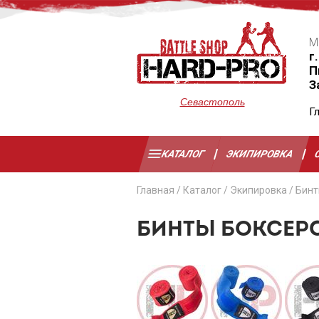
М
г
П
З
Севастополь
Г
КАТАЛОГ
ЭКИПИРОВКА
Главная
/
Каталог
/
Экипировка
/
Бинт
БИНТЫ БОКСЕРС