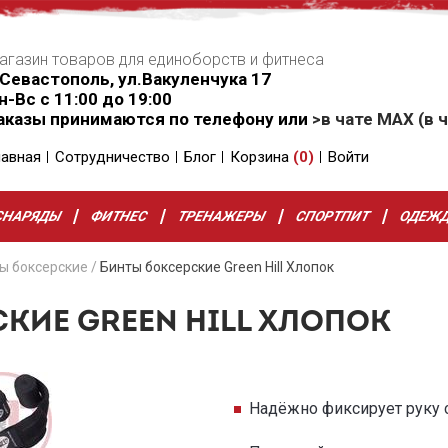
агазин товаров для единоборств и фитнеса
.Севастополь, ул.Вакуленчука 17
н-Вс с 11:00 до 19:00
аказы принимаются по телефону или
>в чате MAX (в ч
лавная
Сотрудничество
Блог
Корзина
(
0
)
Войти
СНАРЯДЫ
ФИТНЕС
ТРЕНАЖЕРЫ
СПОРТПИТ
ОДЕЖ
ы боксерские
/
Бинты боксерские Green Hill Хлопок
КИЕ GREEN HILL ХЛОПОК
Надёжно фиксирует руку 