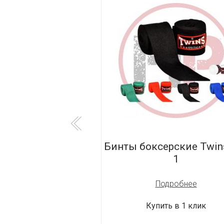
нты Adidas Super
Бинты боксерские Twin
ner Gloves
1
Подробнее
Купить в 1 клик
одробнее