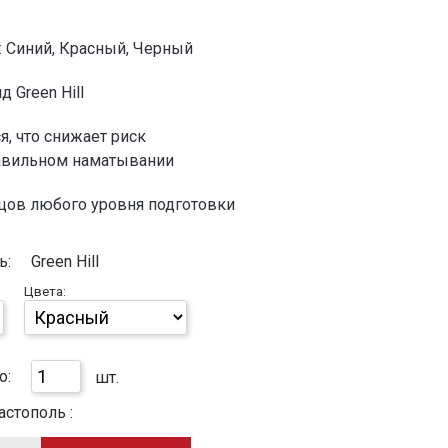
 Синий, Красный, Черный
 Green Hill
я, что снижает риск
равильном наматывании
йцов любого уровня подготовки
ь:
Green Hill
Цвета:
о:
шт.
астополь :